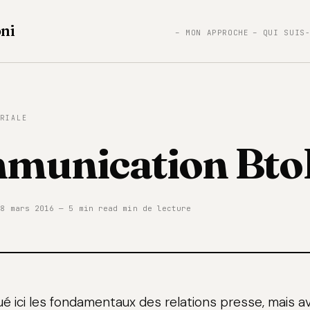
ni
– MON APPROCHE
– QUI SUIS
RIALE
munication Bto
8 mars 2016 — 5 min read min de lecture
ué ici
les fondamentaux des relations presse
, mais a