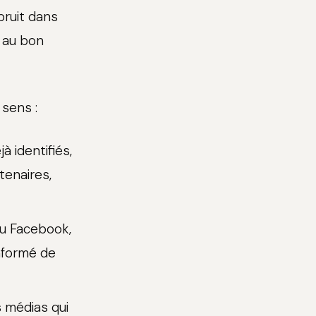
bruit dans
 au bon
 sens :
 identifiés,
tenaires,
ou Facebook,
informé de
s médias qui