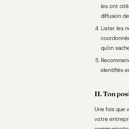
les ont cit
diffusion d
Lister les 
coordonnée
qu'on sache
Recommence
identifiés 
II. Ton pos
Une fois que 
votre entrepri
communication 