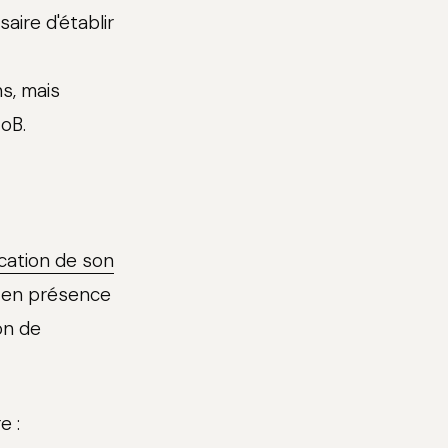
aire d'établir
s, mais
oB.
ication de son
rs en présence
on de
e :