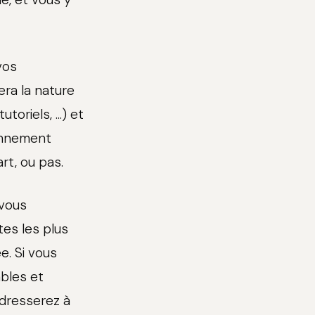
vos
cera la nature
oriels, ...) et
ionnement
t, ou pas.
 vous
tes les plus
e. Si vous
bles et
adresserez à