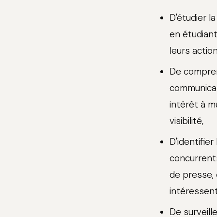
D'étudier la
en étudian
leurs actio
De compren
communicati
intérêt à m
visibilité,
D'identifier
concurrents
de presse, 
intéressent
De surveill