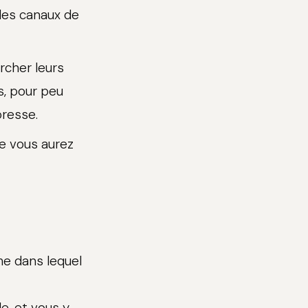
 des canaux de
ercher leurs
s, pour peu
presse.
e vous aurez
me dans lequel
le, et vous y