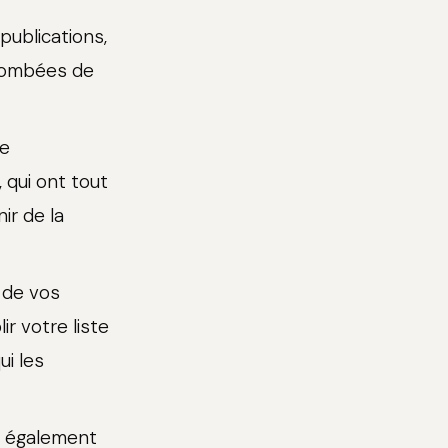
 publications,
etombées de
de
 qui ont tout
ir de la
t de vos
r votre liste
ui les
is également