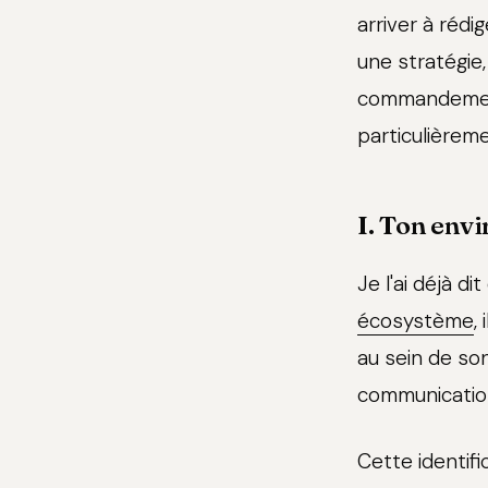
arriver à rédi
une stratégie,
commandements
particulièrem
I. Ton env
Je l'ai déjà d
écosystème
,
au sein de so
communicatio
Cette identifi