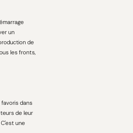
 démarrage
ver un
 production de
ous les fronts,
n favoris dans
cteurs de leur
 C'est une