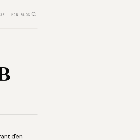
-JE
– MON BLOG
B
vant d'en