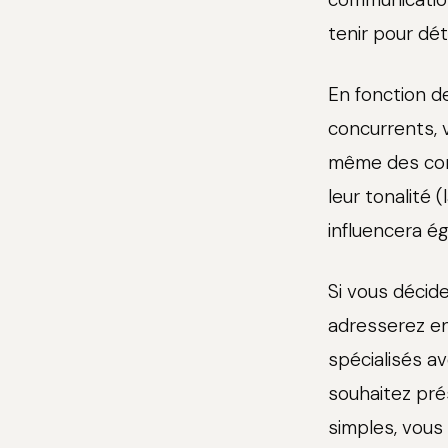
tenir pour dé
En fonction de
concurrents, 
même des conte
leur tonalité 
influencera é
Si vous décid
adresserez en 
spécialisés a
souhaitez pré
simples, vous