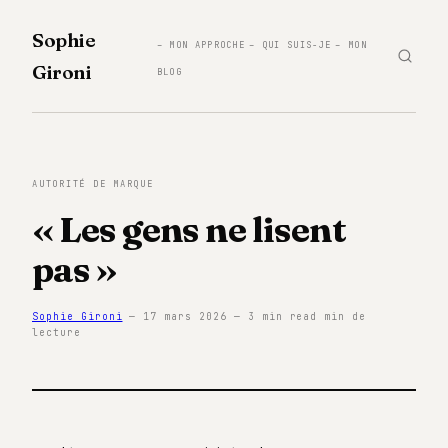
Sophie
– MON APPROCHE
– QUI SUIS-JE
– MON
Gironi
BLOG
AUTORITÉ DE MARQUE
« Les gens ne lisent
pas »
Sophie Gironi
— 17 mars 2026 — 3 min read min de
lecture