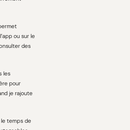
 permet
’app ou sur le
onsulter des
s les
ière pour
and je rajoute
e le temps de