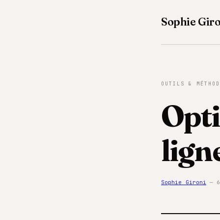
Sophie Giro
OUTILS & MÉTHOD
Opti
lign
Sophie Gironi
— 6