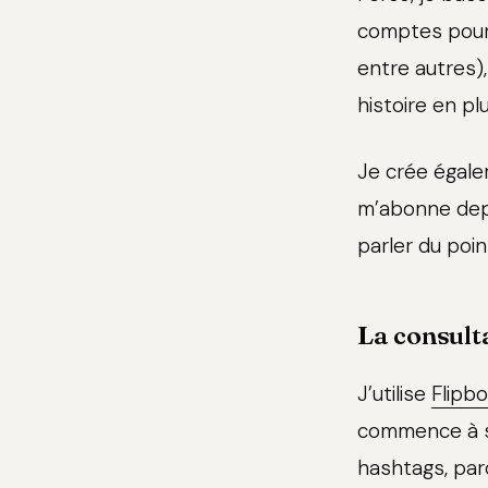
comptes pour 
entre autres)
histoire en p
Je crée égale
m’abonne dep
parler du point
La consulta
J’utilise
Flipb
commence à su
hashtags, par