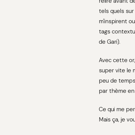
relire avant de
tels quels su
m'inspirent o
tags contextue
de Gari).
Avec cette org
super vite le 
peu de temps 
par thème en u
Ce qui me per
Mais ça, je vou