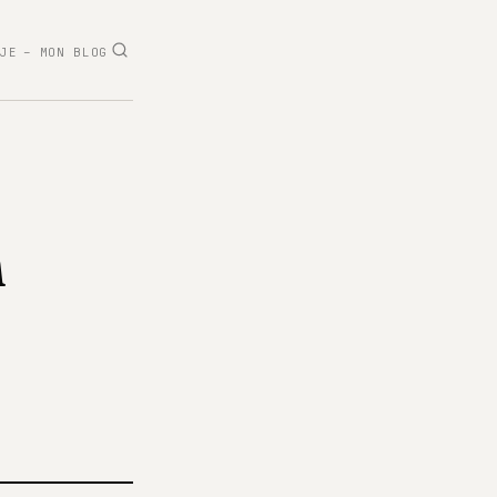
-JE
– MON BLOG
n