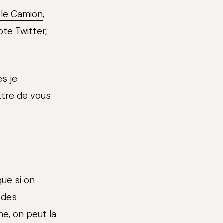
 le Camion
,
te Twitter,
es je
tre de vous
que si on
 des
he, on peut la