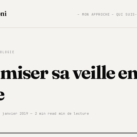
ni
– MON APPROCHE
– QUI SUIS
OLOGIE
miser sa veille e
e
 janvier 2019 — 2 min read min de lecture