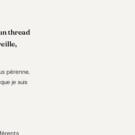
 un thread
eille,
lus pérenne,
que je suis
fférents