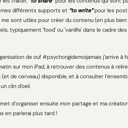
 les traiter,
“to share”
pour les contenus qui sont p
r mes différents supports et
“to write”
pour les post
u me sont utiles pour créer du contenu (en plus bie
ls, typiquement 'food' ou 'vanlife' dans le cadre des
anisation de ouf #psychorigidemoijamais j’arrive à fa
matin sur mon iPad, à retrouver des contenus à relire
(et de cerveau) disponible, et à consulter l’ensembl
n clin d'oeil.
met d’organiser ensuite mon partage et ma créatio
s en parlerai plus tard !