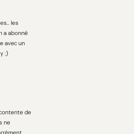
s... les
on a abonné
e avec un
y ;)
e contente de
s ne
arrément