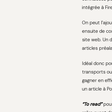
intégrée à Fire
On peut l’ajou
ensuite de co
site web. Un 
articles préa
Idéal donc po
transports ou 
gagner en effi
un article à P
“To read”
pour