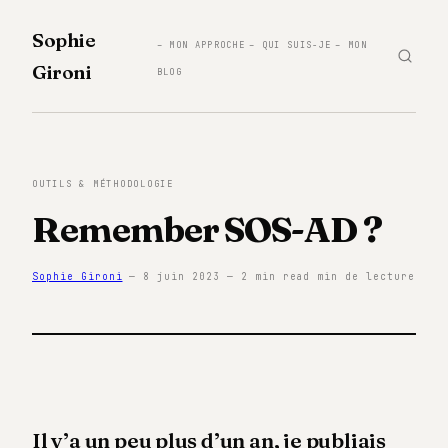
Sophie
– MON APPROCHE
– QUI SUIS-JE
– MON
Gironi
BLOG
OUTILS & MÉTHODOLOGIE
Remember SOS-AD ?
Sophie Gironi
— 8 juin 2023 — 2 min read min de lecture
Il y’a un peu plus d’un an, je publiais